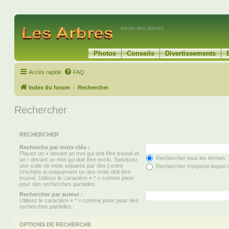
forum des arbres
Photos
Conseils
Divertissements
Accès rapide
FAQ
Index du forum
Rechercher
Rechercher
RECHERCHER
Recherche par mots-clés :
Placez un
+
devant un mot qui doit être trouvé et
Rechercher tous les termes
un
-
devant un mot qui doit être exclu. Saisissez
une suite de mots séparés par des
|
entre
Rechercher n’importe lequel 
crochets si uniquement un des mots doit être
trouvé. Utilisez le caractère « * » comme joker
pour des recherches partielles.
Rechercher par auteur :
Utilisez le caractère « * » comme joker pour des
recherches partielles.
OPTIONS DE RECHERCHE