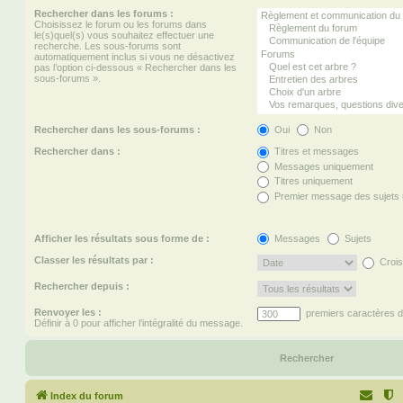
Rechercher dans les forums :
Choisissez le forum ou les forums dans
le(s)quel(s) vous souhaitez effectuer une
recherche. Les sous-forums sont
automatiquement inclus si vous ne désactivez
pas l’option ci-dessous « Rechercher dans les
sous-forums ».
Rechercher dans les sous-forums :
Oui
Non
Rechercher dans :
Titres et messages
Messages uniquement
Titres uniquement
Premier message des sujets
Afficher les résultats sous forme de :
Messages
Sujets
Classer les résultats par :
Crois
Rechercher depuis :
Renvoyer les :
premiers caractères 
Définir à 0 pour afficher l’intégralité du message.
Index du forum