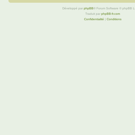
Développé par
phpBB
® Forum Software © phpBB L
Traduit par
phpBB-fr.com
Confidentialité
|
Conditions