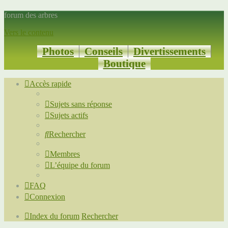
forum des arbres
Vers le contenu
Photos
Conseils
Divertissements
Boutique
Accès rapide
Sujets sans réponse
Sujets actifs
Rechercher
Membres
L’équipe du forum
FAQ
Connexion
Index du forum
Rechercher