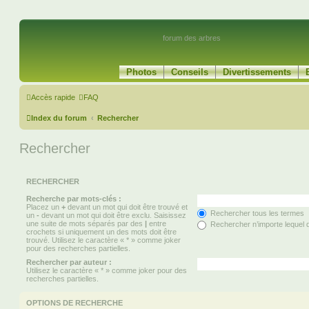
forum des arbres
Photos
Conseils
Divertissements
Accès rapide
FAQ
Index du forum
Rechercher
Rechercher
RECHERCHER
Recherche par mots-clés :
Placez un
+
devant un mot qui doit être trouvé et
Rechercher tous les termes
un
-
devant un mot qui doit être exclu. Saisissez
une suite de mots séparés par des
|
entre
Rechercher n’importe lequel 
crochets si uniquement un des mots doit être
trouvé. Utilisez le caractère « * » comme joker
pour des recherches partielles.
Rechercher par auteur :
Utilisez le caractère « * » comme joker pour des
recherches partielles.
OPTIONS DE RECHERCHE