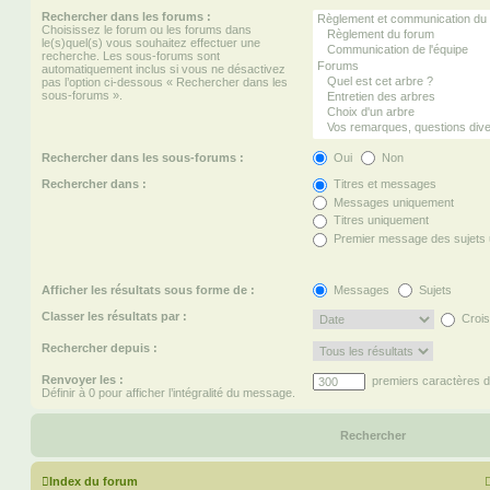
Rechercher dans les forums :
Choisissez le forum ou les forums dans
le(s)quel(s) vous souhaitez effectuer une
recherche. Les sous-forums sont
automatiquement inclus si vous ne désactivez
pas l’option ci-dessous « Rechercher dans les
sous-forums ».
Rechercher dans les sous-forums :
Oui
Non
Rechercher dans :
Titres et messages
Messages uniquement
Titres uniquement
Premier message des sujets
Afficher les résultats sous forme de :
Messages
Sujets
Classer les résultats par :
Crois
Rechercher depuis :
Renvoyer les :
premiers caractères 
Définir à 0 pour afficher l’intégralité du message.
Index du forum