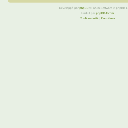
Développé par
phpBB
® Forum Software © phpBB L
Traduit par
phpBB-fr.com
Confidentialité
|
Conditions