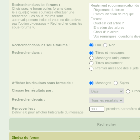
Rechercher dans les forums :
Choisissez le forum ou les forums dans
le(s)quel(s) vous souhaitez effectuer une
recherche. Les sous-forums sont
automatiquement inclus si vous ne désactivez
pas l’option ci-dessous « Rechercher dans les
sous-forums ».
Rechercher dans les sous-forums :
Oui
Non
Rechercher dans :
Titres et messages
Messages uniquement
Titres uniquement
Premier message des sujets
Afficher les résultats sous forme de :
Messages
Sujets
Classer les résultats par :
Crois
Rechercher depuis :
Renvoyer les :
premiers caractères 
Définir à 0 pour afficher l’intégralité du message.
Index du forum