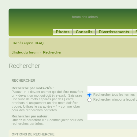
forum des arbres
Photos
Conseils
Divertissements
Accès rapide
FAQ
Index du forum
Rechercher
Rechercher
RECHERCHER
Recherche par mots-clés :
Placez un
+
devant un mot qui doit être trouvé et
Rechercher tous les termes
un
-
devant un mot qui doit être exclu. Saisissez
une suite de mots séparés par des
|
entre
Rechercher n’importe lequel 
crochets si uniquement un des mots doit être
trouvé. Utilisez le caractère « * » comme joker
pour des recherches partielles.
Rechercher par auteur :
Utilisez le caractère « * » comme joker pour des
recherches partielles.
OPTIONS DE RECHERCHE