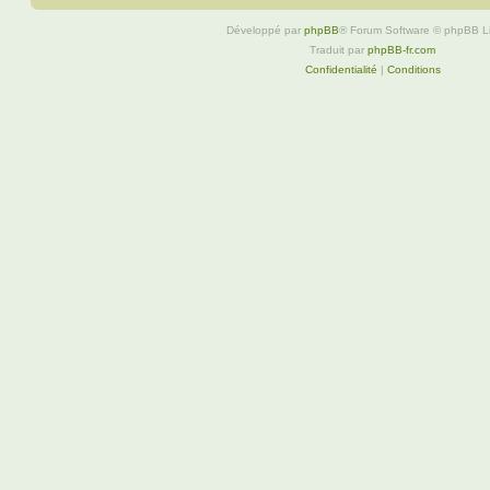
Développé par
phpBB
® Forum Software © phpBB L
Traduit par
phpBB-fr.com
Confidentialité
|
Conditions