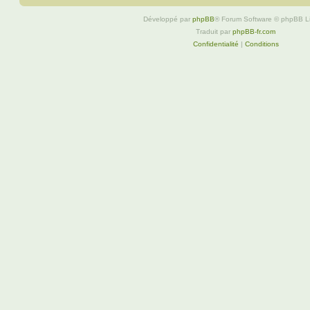
Développé par
phpBB
® Forum Software © phpBB L
Traduit par
phpBB-fr.com
Confidentialité
|
Conditions