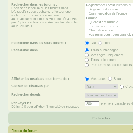
Rechercher dans les forums :
Choisissez le forum ou les forums dans
le(s)quel(s) vous souhaitez effectuer une
recherche. Les sous-forums sont
automatiquement inclus si vous ne désactivez
pas l’option ci-dessous « Rechercher dans les
sous-forums ».
Rechercher dans les sous-forums :
Oui
Non
Rechercher dans :
Titres et messages
Messages uniquement
Titres uniquement
Premier message des sujets
Afficher les résultats sous forme de :
Messages
Sujets
Classer les résultats par :
Crois
Rechercher depuis :
Renvoyer les :
premiers caractères 
Définir à 0 pour afficher l’intégralité du message.
Index du forum