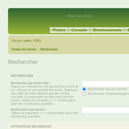
forum des arbres
Photos
Conseils
Divertissements
Accès rapide
FAQ
Index du forum
Rechercher
Rechercher
RECHERCHER
Recherche par mots-clés :
Placez un
+
devant un mot qui doit être trouvé et
Rechercher tous les termes
un
-
devant un mot qui doit être exclu. Saisissez
une suite de mots séparés par des
|
entre
Rechercher n’importe lequel 
crochets si uniquement un des mots doit être
trouvé. Utilisez le caractère « * » comme joker
pour des recherches partielles.
Rechercher par auteur :
Utilisez le caractère « * » comme joker pour des
recherches partielles.
OPTIONS DE RECHERCHE