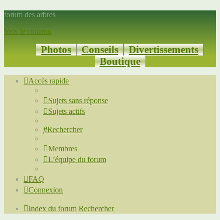
forum des arbres
Vers le contenu
Photos
Conseils
Divertissements
Boutique
Accès rapide
Sujets sans réponse
Sujets actifs
Rechercher
Membres
L’équipe du forum
FAQ
Connexion
Index du forum
Rechercher