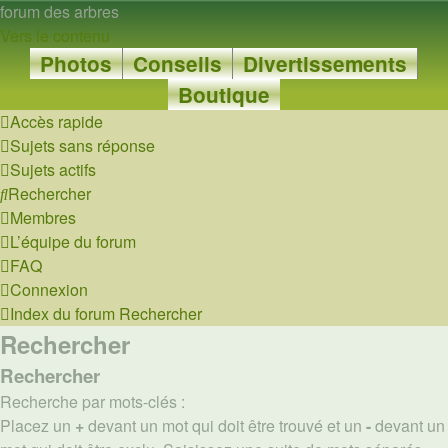
forum des arbres
Vers le contenu
Photos
Conseils
Divertissements
Boutique
Accès rapide
Sujets sans réponse
Sujets actifs
Rechercher
Membres
L’équipe du forum
FAQ
Connexion
Index du forum
Rechercher
Rechercher
Rechercher
Recherche par mots-clés :
Placez un
+
devant un mot qui doit être trouvé et un
-
devant un