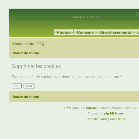
forum des arbres
Photos
Conseils
Divertissements
Accès rapide
FAQ
Index du forum
Supprimer les cookies
Êtes-vous sûr de vouloir supprimer tous les cookies de ce forum ?
Index du forum
Développé par
phpBB
® Forum Software © phpBB L
Traduit par
phpBB-fr.com
Confidentialité
|
Conditions