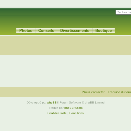
Photos
Conseils
Divertissements
Boutique
Nous contacter
L’équipe du for
Développé par
phpBB
® Forum Software © phpBB Limited
Traduit par
phpBB-fr.com
Confidentialité
|
Conditions