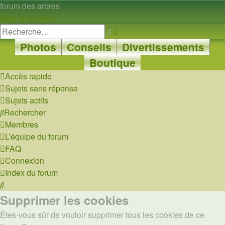
forum des arbres
Vers le contenu
Recherche
Rechercher
avancée
Photos
Conseils
Divertissements
Boutique
Accès rapide
Sujets sans réponse
Sujets actifs
Rechercher
Membres
L’équipe du forum
FAQ
Connexion
Index du forum
Rechercher
Supprimer les cookies
Êtes-vous sûr de vouloir supprimer tous les cookies de ce