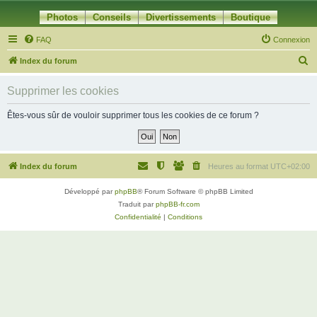
Photos
Conseils
Divertissements
Boutique
FAQ
Connexion
R
Index du forum
e
Supprimer les cookies
c
h
Êtes-vous sûr de vouloir supprimer tous les cookies de ce forum ?
e
r
c
Index du forum
Heures au format
UTC+02:00
h
Développé par
phpBB
® Forum Software © phpBB Limited
e
Traduit par
phpBB-fr.com
r
Confidentialité
|
Conditions