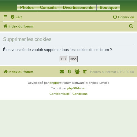
Photos
Conseils
Divertissements
Boutique
FAQ
Connexion
R
Index du forum
e
Supprimer les cookies
c
h
Êtes-vous sûr de vouloir supprimer tous les cookies de ce forum ?
e
r
c
Index du forum
Heures au format
UTC+02:00
h
Développé par
phpBB
® Forum Software © phpBB Limited
e
Traduit par
phpBB-fr.com
r
Confidentialité
|
Conditions