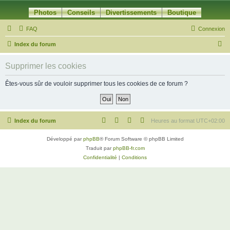
Photos
Conseils
Divertissements
Boutique
FAQ
Connexion
R
Index du forum
e
Supprimer les cookies
c
h
Êtes-vous sûr de vouloir supprimer tous les cookies de ce forum ?
e
r
c
Index du forum
Heures au format
UTC+02:00
h
Développé par
phpBB
® Forum Software © phpBB Limited
e
Traduit par
phpBB-fr.com
r
Confidentialité
|
Conditions