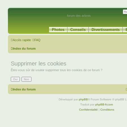
forum des arbres
Photos
Conseils
Divertissements
Accès rapide
FAQ
Index du forum
Supprimer les cookies
Êtes-vous sûr de vouloir supprimer tous les cookies de ce forum ?
Index du forum
Développé par
phpBB
® Forum Software © phpBB L
Traduit par
phpBB-fr.com
Confidentialité
|
Conditions