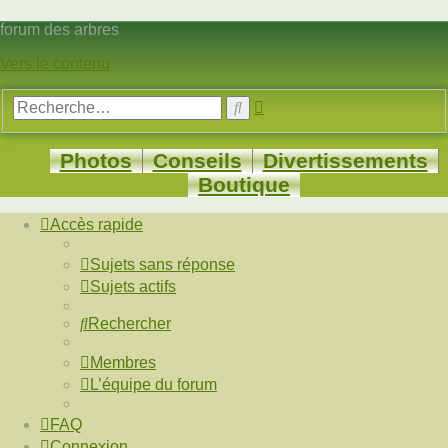
forum des arbres
Vers le contenu
Recherche
Rechercher
avancée
Photos
Conseils
Divertissements
Boutique
Accès rapide
Sujets sans réponse
Sujets actifs
Rechercher
Membres
L’équipe du forum
FAQ
Connexion