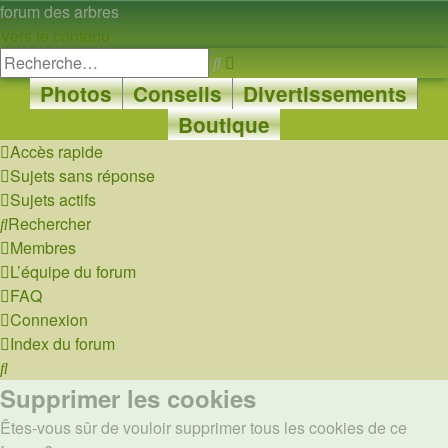
forum des arbres
Vers le contenu
Recherche
Rechercher
avancée
Photos
Conseils
Divertissements
Boutique
Accès rapide
Sujets sans réponse
Sujets actifs
Rechercher
Membres
L’équipe du forum
FAQ
Connexion
Index du forum
Rechercher
Supprimer les cookies
Êtes-vous sûr de vouloir supprimer tous les cookies de ce