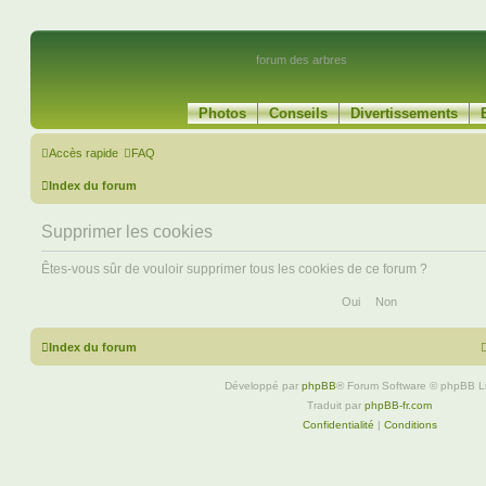
forum des arbres
Photos
Conseils
Divertissements
Accès rapide
FAQ
Index du forum
Supprimer les cookies
Êtes-vous sûr de vouloir supprimer tous les cookies de ce forum ?
Index du forum
Développé par
phpBB
® Forum Software © phpBB L
Traduit par
phpBB-fr.com
Confidentialité
|
Conditions