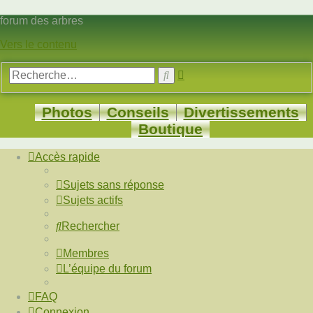
forum des arbres
Vers le contenu
Recherche
Rechercher
avancée
Photos
Conseils
Divertissements
Boutique
Accès rapide
Sujets sans réponse
Sujets actifs
Rechercher
Membres
L’équipe du forum
FAQ
Connexion