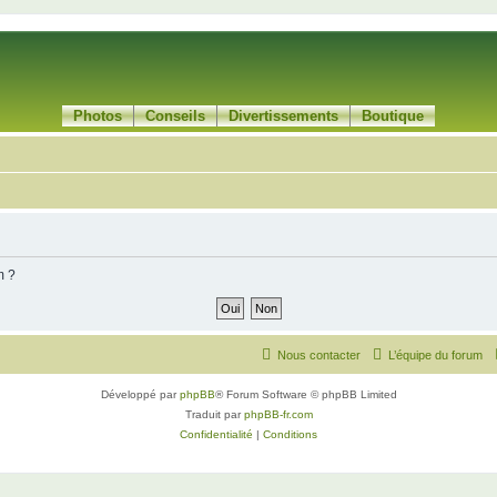
Photos
Conseils
Divertissements
Boutique
m ?
Nous contacter
L’équipe du forum
Développé par
phpBB
® Forum Software © phpBB Limited
Traduit par
phpBB-fr.com
Confidentialité
|
Conditions