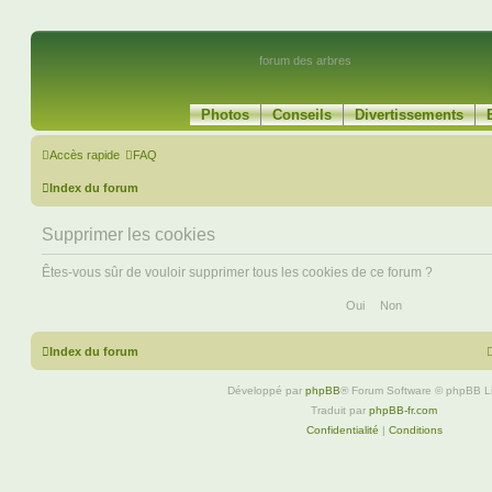
forum des arbres
Photos
Conseils
Divertissements
Accès rapide
FAQ
Index du forum
Supprimer les cookies
Êtes-vous sûr de vouloir supprimer tous les cookies de ce forum ?
Index du forum
Développé par
phpBB
® Forum Software © phpBB L
Traduit par
phpBB-fr.com
Confidentialité
|
Conditions