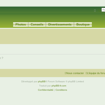
Reche
Rec
Photos
Conseils
Divertissements
Boutique
m ?
Nous contacter
L’équipe du for
Développé par
phpBB
® Forum Software © phpBB Limited
Traduit par
phpBB-fr.com
Confidentialité
|
Conditions