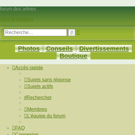
forum des arbres
Vers le contenu
Recherche
Rechercher
avancée
Photos
Conseils
Divertissements
Boutique
Accès rapide
Sujets sans réponse
Sujets actifs
Rechercher
Membres
L’équipe du forum
FAQ
Connexion