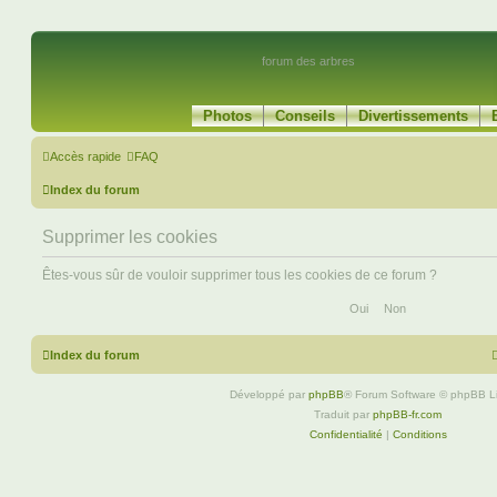
forum des arbres
Photos
Conseils
Divertissements
Accès rapide
FAQ
Index du forum
Supprimer les cookies
Êtes-vous sûr de vouloir supprimer tous les cookies de ce forum ?
Index du forum
Développé par
phpBB
® Forum Software © phpBB L
Traduit par
phpBB-fr.com
Confidentialité
|
Conditions