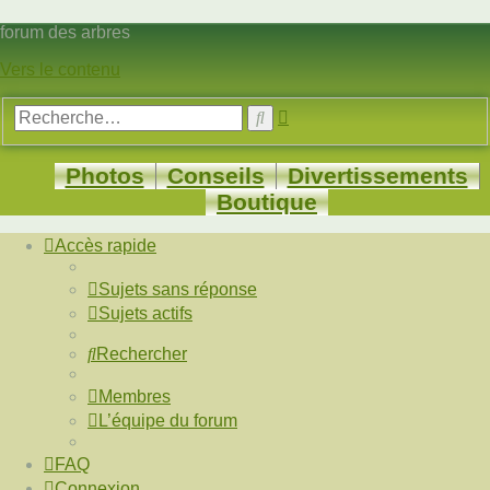
forum des arbres
Vers le contenu
Recherche
Rechercher
avancée
Photos
Conseils
Divertissements
Boutique
Accès rapide
Sujets sans réponse
Sujets actifs
Rechercher
Membres
L’équipe du forum
FAQ
Connexion