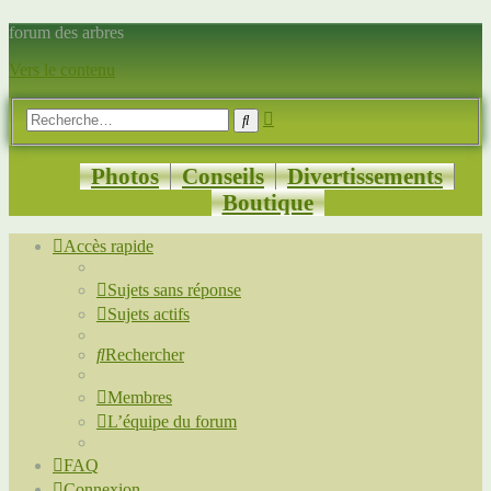
forum des arbres
Vers le contenu
Recherche
Rechercher
avancée
Photos
Conseils
Divertissements
Boutique
Accès rapide
Sujets sans réponse
Sujets actifs
Rechercher
Membres
L’équipe du forum
FAQ
Connexion