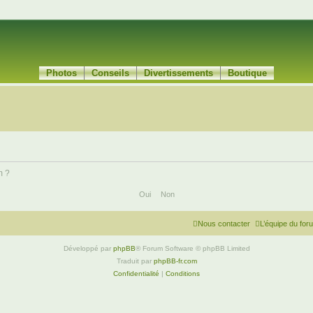
Photos
Conseils
Divertissements
Boutique
m ?
Nous contacter
L’équipe du for
Développé par
phpBB
® Forum Software © phpBB Limited
Traduit par
phpBB-fr.com
Confidentialité
|
Conditions