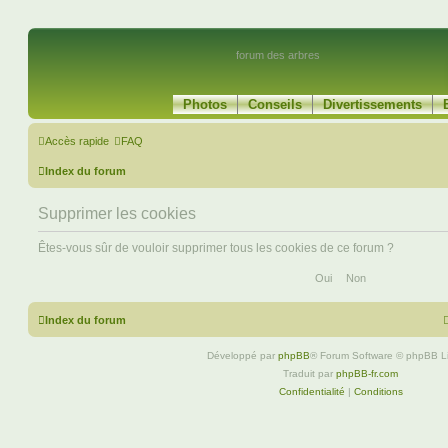
forum des arbres
Photos
Conseils
Divertissements
Accès rapide
FAQ
Index du forum
Supprimer les cookies
Êtes-vous sûr de vouloir supprimer tous les cookies de ce forum ?
Index du forum
Développé par
phpBB
® Forum Software © phpBB L
Traduit par
phpBB-fr.com
Confidentialité
|
Conditions