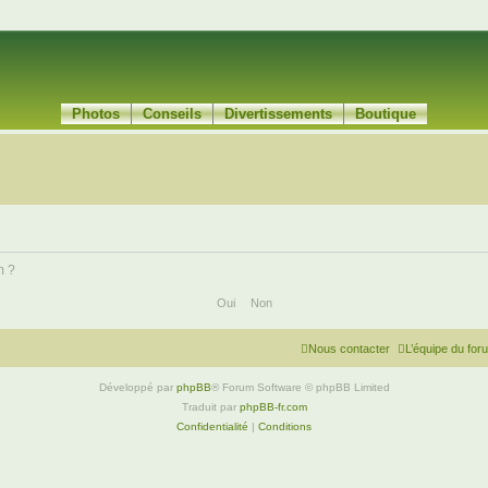
Photos
Conseils
Divertissements
Boutique
m ?
Nous contacter
L’équipe du for
Développé par
phpBB
® Forum Software © phpBB Limited
Traduit par
phpBB-fr.com
Confidentialité
|
Conditions