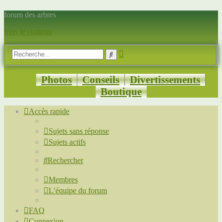
forum des arbres
Vers le contenu
Recherche
Rechercher
avancée
Photos
Conseils
Divertissements
Boutique
Accès rapide
Sujets sans réponse
Sujets actifs
Rechercher
Membres
L’équipe du forum
FAQ
Connexion