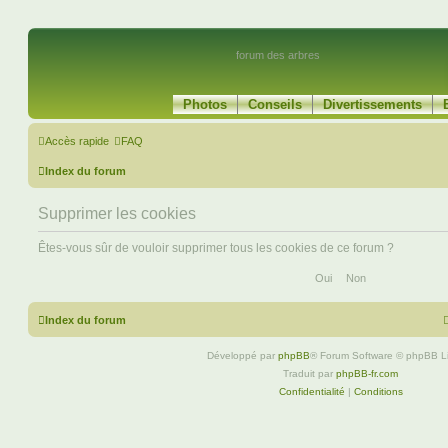
forum des arbres
Photos
Conseils
Divertissements
Accès rapide
FAQ
Index du forum
Supprimer les cookies
Êtes-vous sûr de vouloir supprimer tous les cookies de ce forum ?
Index du forum
Développé par
phpBB
® Forum Software © phpBB L
Traduit par
phpBB-fr.com
Confidentialité
|
Conditions