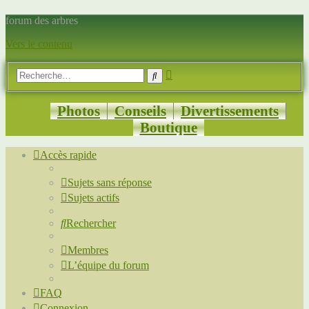
forum des arbres
Vers le contenu
Recherche
Rechercher
avancée
Photos
Conseils
Divertissements
Boutique
Accès rapide
Sujets sans réponse
Sujets actifs
Rechercher
Membres
L’équipe du forum
FAQ
Connexion