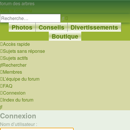
forum des arbres
Vers le contenu
Recherche
Rechercher
avancée
Photos
Conseils
Divertissements
Boutique
Accès rapide
Sujets sans réponse
Sujets actifs
Rechercher
Membres
L’équipe du forum
FAQ
Connexion
Index du forum
Rechercher
Connexion
Nom d’utilisateur :