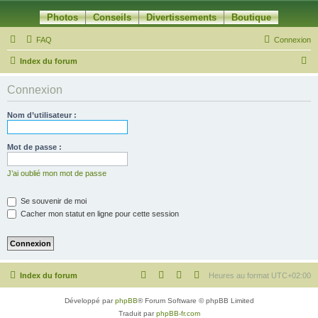
Photos
Conseils
Divertissements
Boutique
FAQ
Connexion
R
Index du forum
e
Connexion
c
h
Nom d’utilisateur :
e
r
Mot de passe :
c
J’ai oublié mon mot de passe
h
e
Se souvenir de moi
Cacher mon statut en ligne pour cette session
r
Index du forum
Heures au format
UTC+02:00
Développé par
phpBB
® Forum Software © phpBB Limited
Traduit par
phpBB-fr.com