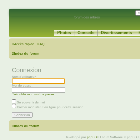
forum des arbres
Photos
Conseils
Divertissements
Accès rapide
FAQ
Index du forum
Connexion
Nom d’utilisateur :
Mot de passe :
J’ai oublié mon mot de passe
Se souvenir de moi
Cacher mon statut en ligne pour cette session
Index du forum
Développé par
phpBB
® Forum Software © phpBB L