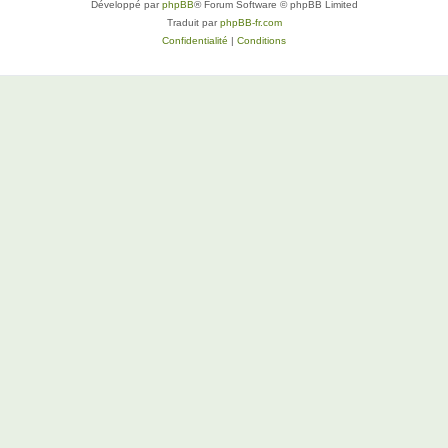
Développé par
phpBB
® Forum Software © phpBB Limited
Traduit par
phpBB-fr.com
Confidentialité
|
Conditions