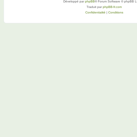
Développé par
phpBB
® Forum Software © phpBB L
Traduit par
phpBB-fr.com
Confidentialité
|
Conditions