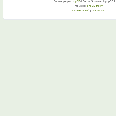
Développé par
phpBB
® Forum Software © phpBB L
Traduit par
phpBB-fr.com
Confidentialité
|
Conditions