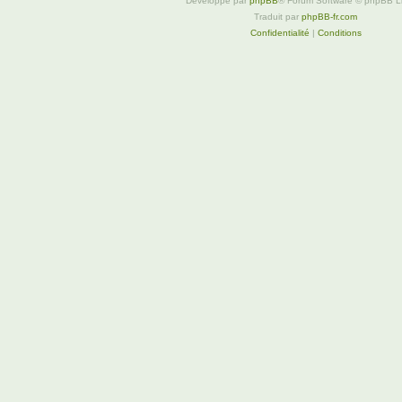
Développé par
phpBB
® Forum Software © phpBB L
Traduit par
phpBB-fr.com
Confidentialité
|
Conditions