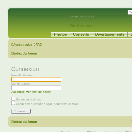
forum des arbres
Vers le contenu
Photos
Conseils
Divertissements
Accès rapide
FAQ
Index du forum
Connexion
Nom d’utilisateur :
Mot de passe :
J’ai oublié mon mot de passe
Se souvenir de moi
Cacher mon statut en ligne pour cette session
Index du forum