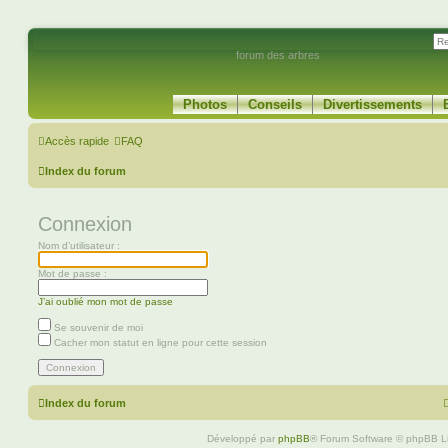
forum des arbres
Photos
Conseils
Divertissements
Accès rapide
FAQ
Index du forum
Connexion
Nom d’utilisateur :
Mot de passe :
J’ai oublié mon mot de passe
Se souvenir de moi
Cacher mon statut en ligne pour cette session
Index du forum
Développé par
phpBB
® Forum Software © phpBB L