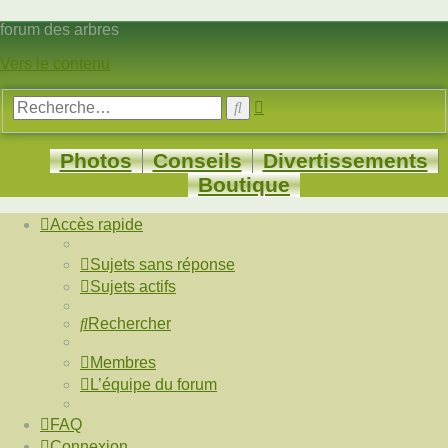
forum des arbres
Vers le contenu
Recherche
Rechercher
avancée
Photos
Conseils
Divertissements
Boutique
Accès rapide
Sujets sans réponse
Sujets actifs
Rechercher
Membres
L’équipe du forum
FAQ
Connexion