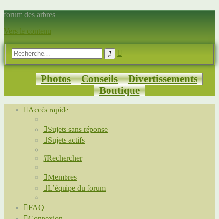
forum des arbres
Vers le contenu
Recherche
Rechercher
avancée
Photos
Conseils
Divertissements
Boutique
Accès rapide
Sujets sans réponse
Sujets actifs
Rechercher
Membres
L’équipe du forum
FAQ
Connexion