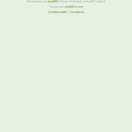
Développé par
phpBB
® Forum Software © phpBB Limited
Traduit par
phpBB-fr.com
Confidentialité
|
Conditions