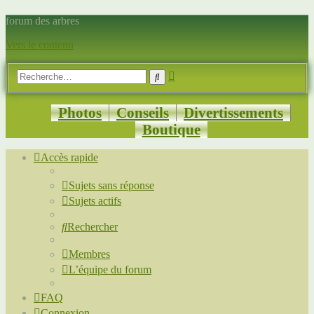
forum des arbres
Vers le contenu
Recherche
Rechercher
avancée
Photos
Conseils
Divertissements
Boutique
Accès rapide
Sujets sans réponse
Sujets actifs
Rechercher
Membres
L’équipe du forum
FAQ
Connexion