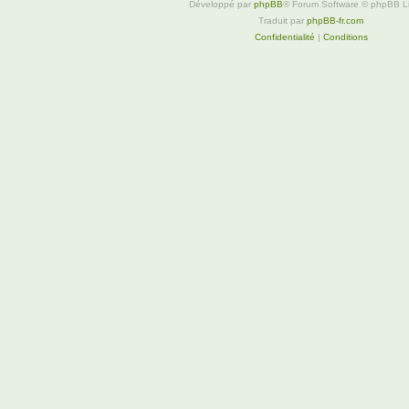
Développé par
phpBB
® Forum Software © phpBB L
Traduit par
phpBB-fr.com
Confidentialité
|
Conditions