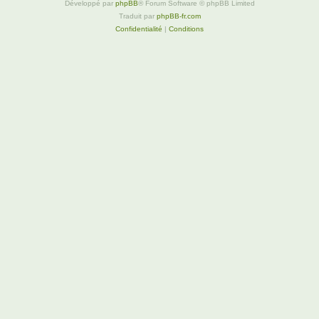
Développé par
phpBB
® Forum Software © phpBB Limited
Traduit par
phpBB-fr.com
Confidentialité
|
Conditions