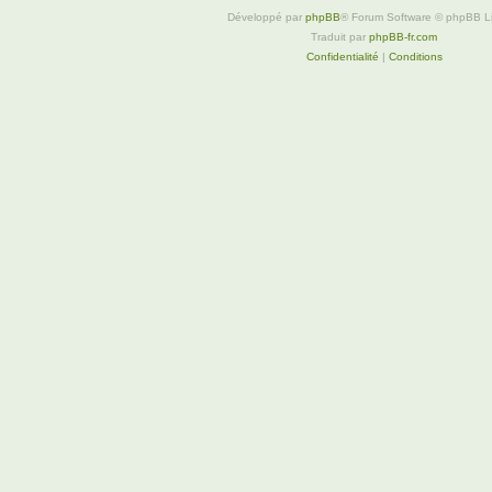
Développé par
phpBB
® Forum Software © phpBB L
Traduit par
phpBB-fr.com
Confidentialité
|
Conditions