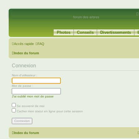
forum des arbres
Photos
Conseils
Divertissements
Accès rapide
FAQ
Index du forum
Connexion
Nom d’utilisateur :
Mot de passe :
J’ai oublié mon mot de passe
Se souvenir de moi
Cacher mon statut en ligne pour cette session
Index du forum