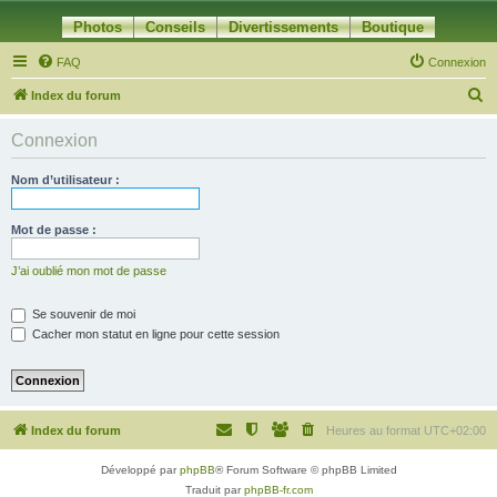
Photos
Conseils
Divertissements
Boutique
FAQ
Connexion
R
Index du forum
e
Connexion
c
h
Nom d’utilisateur :
e
r
Mot de passe :
c
J’ai oublié mon mot de passe
h
e
Se souvenir de moi
Cacher mon statut en ligne pour cette session
r
Index du forum
Heures au format
UTC+02:00
Développé par
phpBB
® Forum Software © phpBB Limited
Traduit par
phpBB-fr.com