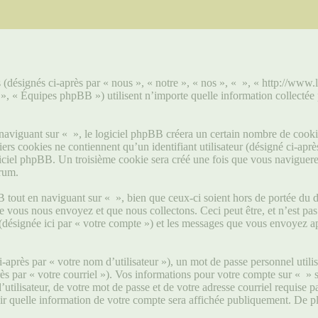
s (désignés ci-après par « nous », « notre », « nos », « », « http://www.
« Équipes phpBB ») utilisent n’importe quelle information collectée pe
viguant sur « », le logiciel phpBB créera un certain nombre de cookies, 
s cookies ne contiennent qu’un identifiant utilisateur (désigné ci-après 
ciel phpBB. Un troisième cookie sera créé une fois que vous naviguerez s
orum.
tout en naviguant sur « », bien que ceux-ci soient hors de portée du d
ous nous envoyez et que nous collectons. Ceci peut être, et n’est pas li
 (désignée ici par « votre compte ») et les messages que vous envoyez ap
après par « votre nom d’utilisateur »), un mot de passe personnel utili
rès par « votre courriel »). Vos informations pour votre compte sur « » 
tilisateur, de votre mot de passe et de votre adresse courriel requise pa
sir quelle information de votre compte sera affichée publiquement. De pl