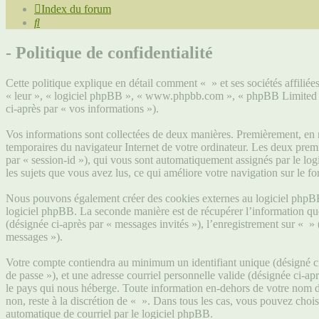
Index du forum
Rechercher
- Politique de confidentialité
Cette politique explique en détail comment « » et ses sociétés affiliée
« leur », « logiciel phpBB », « www.phpbb.com », « phpBB Limited », 
ci-après par « vos informations »).
Vos informations sont collectées de deux manières. Premièrement, en na
temporaires du navigateur Internet de votre ordinateur. Les deux premier
par « session-id »), qui vous sont automatiquement assignés par le logi
les sujets que vous avez lus, ce qui améliore votre navigation sur le f
Nous pouvons également créer des cookies externes au logiciel phpBB 
logiciel phpBB. La seconde manière est de récupérer l’information que v
(désignée ci-après par « messages invités »), l’enregistrement sur « »
messages »).
Votre compte contiendra au minimum un identifiant unique (désigné ci-
de passe »), et une adresse courriel personnelle valide (désignée ci-ap
le pays qui nous héberge. Toute information en-dehors de votre nom d’u
non, reste à la discrétion de « ». Dans tous les cas, vous pouvez choi
automatique de courriel par le logiciel phpBB.