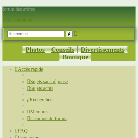
forum des arbres
Vers le contenu
Recherche
Rechercher
avancée
Photos
Conseils
Divertissements
Boutique
Accès rapide
Sujets sans réponse
Sujets actifs
Rechercher
Membres
L’équipe du forum
FAQ
Connexion