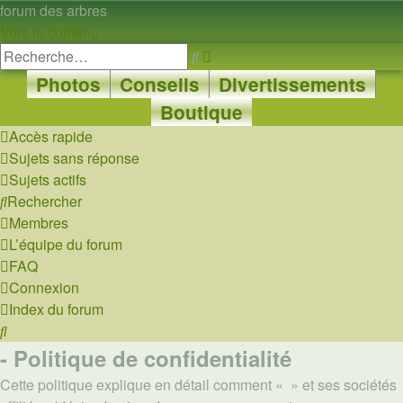
forum des arbres
Vers le contenu
Recherche
Rechercher
avancée
Photos
Conseils
Divertissements
Boutique
Accès rapide
Sujets sans réponse
Sujets actifs
Rechercher
Membres
L’équipe du forum
FAQ
Connexion
Index du forum
Rechercher
- Politique de confidentialité
Cette politique explique en détail comment « » et ses sociétés